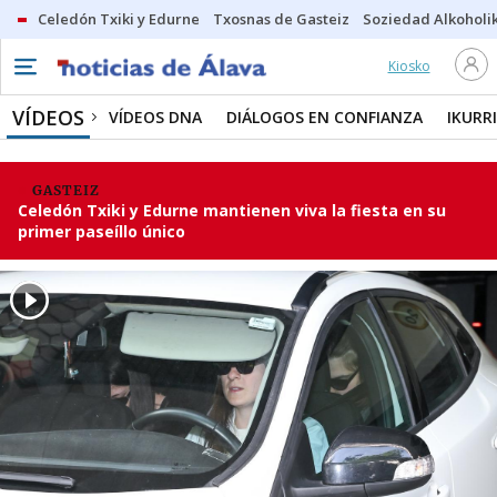
Celedón Txiki y Edurne
Txosnas de Gasteiz
Soziedad Alkoholi
Kiosko
VÍDEOS
VÍDEOS DNA
DIÁLOGOS EN CONFIANZA
IKURR
GASTEIZ
Celedón Txiki y Edurne mantienen viva la fiesta en su
primer paseíllo único