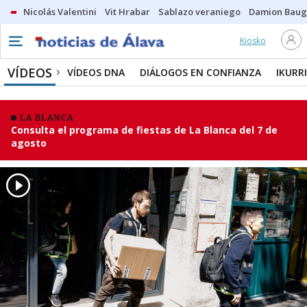
Nicolás Valentini
Vit Hrabar
Sablazo veraniego
Damion Bau
Kiosko
VÍDEOS
VÍDEOS DNA
DIÁLOGOS EN CONFIANZA
IKURR
LA BLANCA
Consulta el programa de fiestas de La Blanca del 7 de
agosto