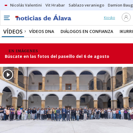
Nicolás Valentini
Vit Hrabar
Sablazo veraniego
Damion Bau
Kiosko
VÍDEOS
VÍDEOS DNA
DIÁLOGOS EN CONFIANZA
IKURR
EN IMÁGENES
Búscate en las fotos del paseíllo del 6 de agosto