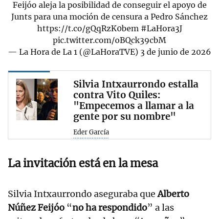
Feijóo aleja la posibilidad de conseguir el apoyo de
Junts para una moción de censura a Pedro Sánchez
https://t.co/gQqRzK0bem
#LaHora3J
pic.twitter.com/oBQck39cbM
— La Hora de La 1 (@LaHoraTVE)
3 de junio de 2026
Silvia Intxaurrondo estalla
contra Vito Quiles:
"Empecemos a llamar a la
gente por su nombre"
Eder García
La invitación está en la mesa
Silvia Intxaurrondo aseguraba que
Alberto
Núñez Feijóo
“
no ha respondido
” a las