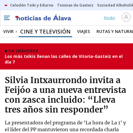
Celedón Txiki y Edurne
Txosnas de Gasteiz
Soziedad Alkoholi
Kiosko
CINE Y TELEVISIÓN
VIVIR
VIAJES
RUTAS Y NATURA
EN IMÁGENES
Los más txikis llenan las calles de Vitoria-Gasteiz en el
día 7
Silvia Intxaurrondo invita a
Feijóo a una nueva entrevista
con zasca incluido: “Lleva
tres años sin responder”
La presentadora del programa de ‘La hora de La 1’ y
el líder del PP mantuvieron una recordada charla