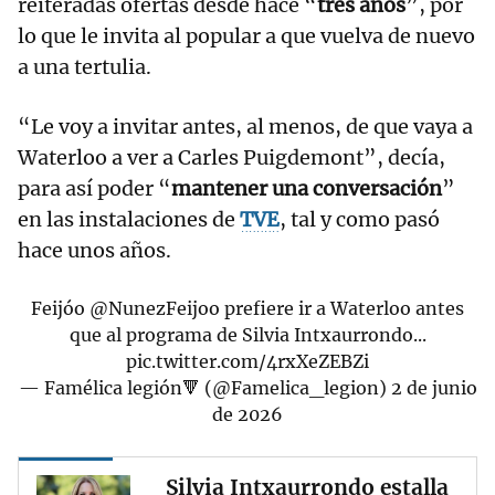
reiteradas ofertas desde hace “
tres años
”, por
lo que le invita al popular a que vuelva de nuevo
a una tertulia.
“Le voy a invitar antes, al menos, de que vaya a
Waterloo a ver a Carles Puigdemont”, decía,
para así poder “
mantener una conversación
”
en las instalaciones de
TVE
, tal y como pasó
hace unos años.
Feijóo
@NunezFeijoo
prefiere ir a Waterloo antes
que al programa de Silvia Intxaurrondo...
pic.twitter.com/4rxXeZEBZi
— Famélica legión🔻 (@Famelica_legion)
2 de junio
de 2026
Silvia Intxaurrondo estalla