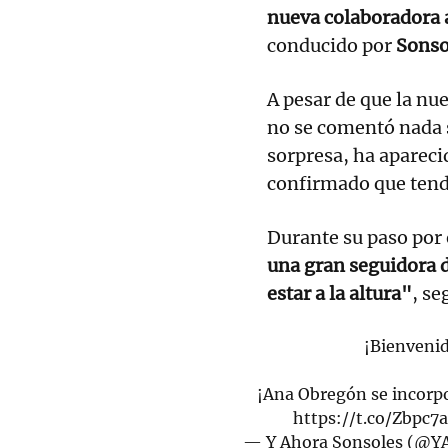
nueva colaboradora 
conducido por
Sonso
A pesar de que la nu
no se comentó nada s
sorpresa, ha apareci
confirmado que tend
Durante su paso por 
una gran seguidora d
estar a la altura"
, se
¡Bienvenid
¡Ana Obregón se incorp
https://t.co/Zbpc
— Y Ahora Sonsoles (@Y