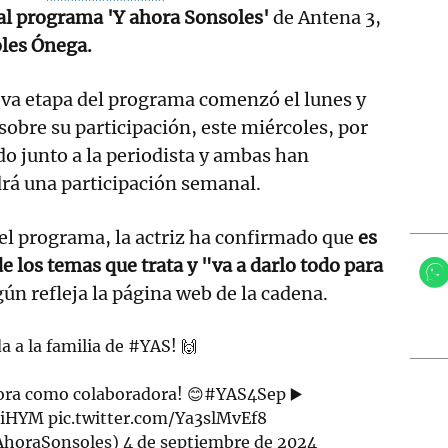
al programa 'Y ahora Sonsoles'
de Antena 3,
les Ónega.
eva etapa del programa comenzó el lunes y
obre su participación, este miércoles, por
do junto a la periodista y ambas han
rá una participación semanal.
el programa, la actriz ha confirmado que
es
e los temas que trata y "va a darlo todo para
gún refleja la página web de la cadena.
a a la familia de
#YAS
! 🙌
ora como colaboradora! 😊
#YAS4Sep
▶️
7aiHYM
pic.twitter.com/Ya3slMvEf8
AhoraSonsoles)
4 de septiembre de 2024