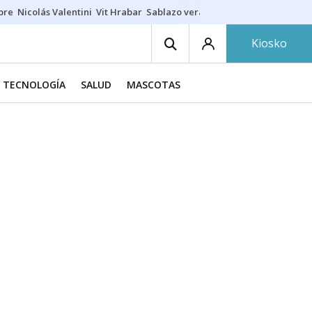
ibre
Nicolás Valentini
Vit Hrabar
Sablazo veraniego
Damion Baugh
A
Kiosko
Y TECNOLOGÍA
SALUD
MASCOTAS