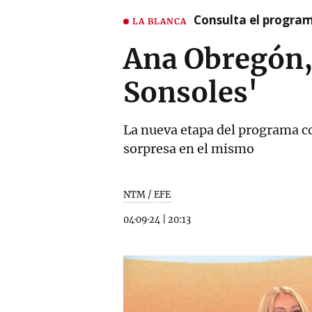
Consulta el program
LA BLANCA
Ana Obregón,
Sonsoles'
La nueva etapa del programa co
sorpresa en el mismo
NTM / EFE
04·09·24
|
20:13