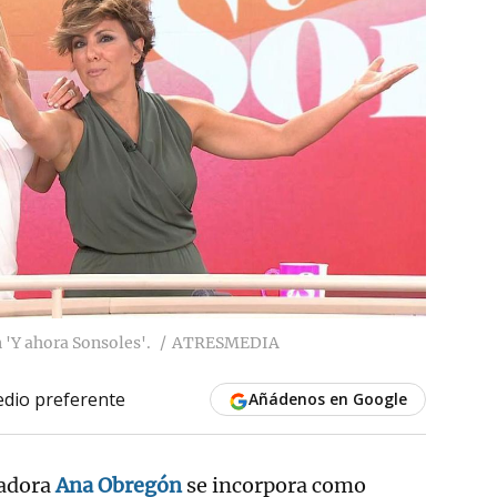
 'Y ahora Sonsoles'.
ATRESMEDIA
dio preferente
Añádenos en Google
tadora
Ana Obregón
se incorpora como