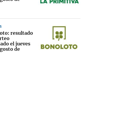
S
oto: resultado
rteo
ado el jueves
agosto de