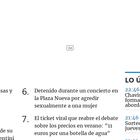
LO 
6
22:46
sas y
Detenido durante un concierto en
Chavi
la Plaza Nueva por agredir
forma
abord
sexualmente a una mujer
7
21:46
El ticket viral que reabre el debate
Sorte
sobre los precios en verano: "11
jueve
 de su
euros por una botella de agua"
entini