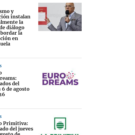
smo y
ción instalan
lmente la
de diálogo
abordar la
ición en
uela
S
o
reams:
ados del
s 6 de agosto
26
S
o Primitiva:
ado del jueves
agosto de