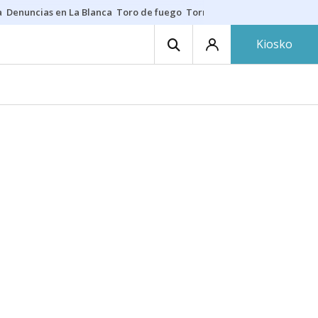
a
Denuncias en La Blanca
Toro de fuego
Tornike Shengelia
Youssouph
Kiosko