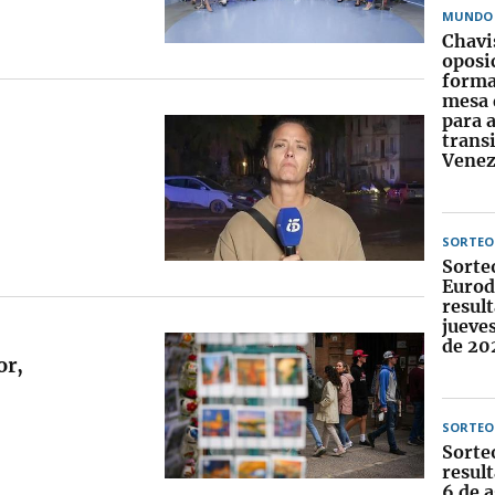
MUNDO
Chavi
oposi
forma
mesa 
para 
trans
Venez
SORTEO
Sorte
Eurod
result
jueve
de 20
or,
SORTEO
Sorte
result
6 de 