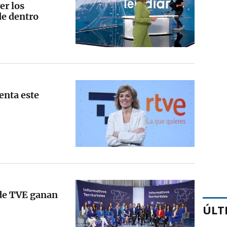
er los
de dentro
enta este
 de TVE ganan
ÚLT