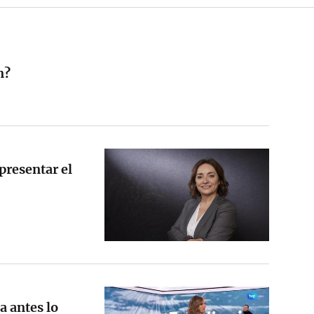
n?
presentar el
a antes lo