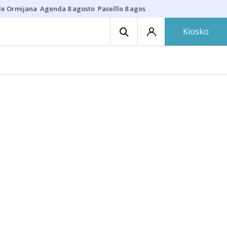
de Ormijana
Agenda 8 agosto
Paseíllo 8 agosto
Txulalai
Barracas
Pre
Kiosko