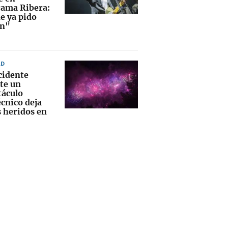
ama Ribera:
e ya pido
ón"
AD
cidente
te un
táculo
écnico deja
s heridos en