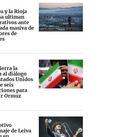
u y la Rioja
sa ultiman
rativos ante
gada masiva de
ores de
es
ierra la
 al diálogo
stados Unidos
e seis
ciones para
ir Ormuz
otivo
aje de Leiva
e en