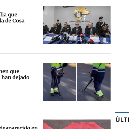
lia que
la de Cosa
enen que
e han dejado
ÚLT
 deaparecido en