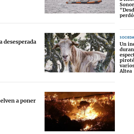
Sonor
"Desd
perd
SOCIED
va desesperada
Un in
duran
espec
pirot
vario
Altea
uelven a poner