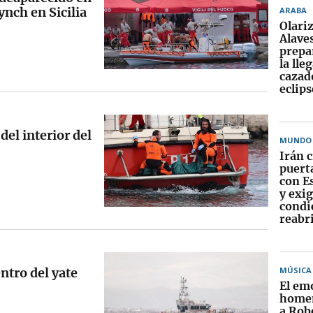
ynch en Sicilia
ARABA
Olariz
Alave
prepa
la lle
cazad
eclips
el interior del
MUNDO
Irán c
puerta
con E
y exig
condi
reabr
ntro del yate
MÚSICA
El em
homen
a Rob