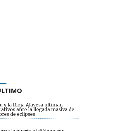
ÚLTIMO
u y la Rioja Alavesa ultiman
ativos ante la llegada masiva de
res de eclipses
ierra la puerta al diálogo con