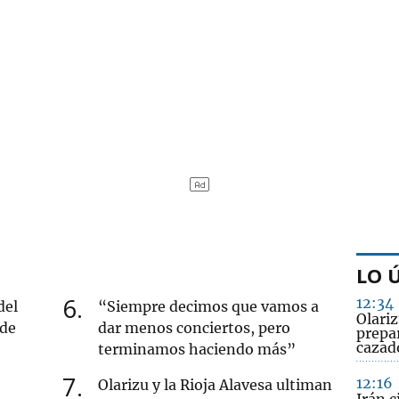
LO 
6
12:34
del
“Siempre decimos que vamos a
Olariz
 de
dar menos conciertos, pero
prepar
cazado
terminamos haciendo más”
7
12:16
Olarizu y la Rioja Alavesa ultiman
Irán c