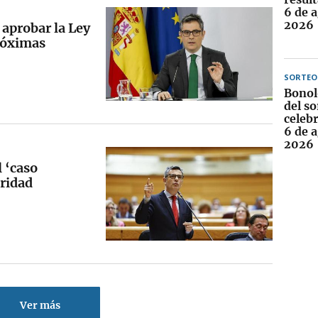
6 de 
2026
 aprobar la Ley
próximas
SORTEO
Bonol
del so
celebr
6 de 
2026
l ‘caso
uridad
Ver más