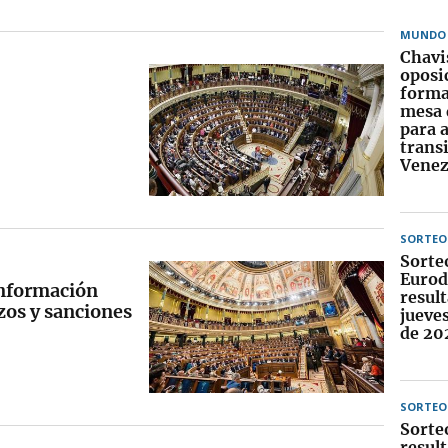
MUNDO
Chavi
oposi
forma
mesa 
para 
trans
Venez
SORTEO
Sorte
Eurod
Información
result
azos y sanciones
jueve
de 20
SORTEO
Sorte
result