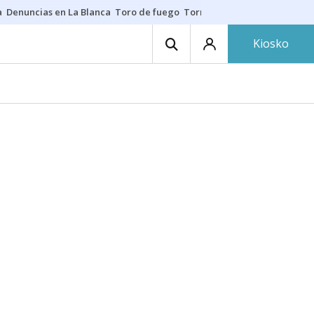
a
Denuncias en La Blanca
Toro de fuego
Tornike Shengelia
Youssouph
Kiosko