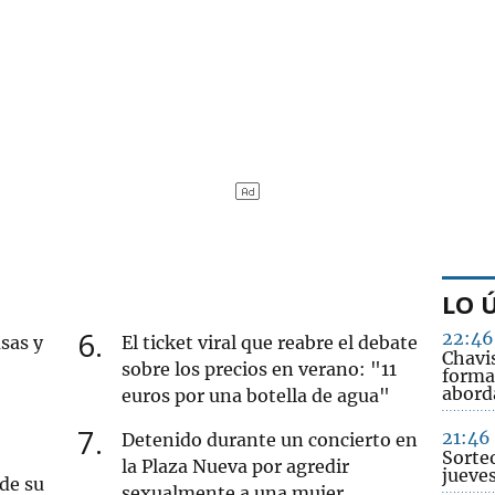
LO 
6
22:46
sas y
El ticket viral que reabre el debate
Chavi
sobre los precios en verano: "11
forma
abord
euros por una botella de agua"
7
21:46
Detenido durante un concierto en
Sorte
la Plaza Nueva por agredir
jueve
 de su
sexualmente a una mujer