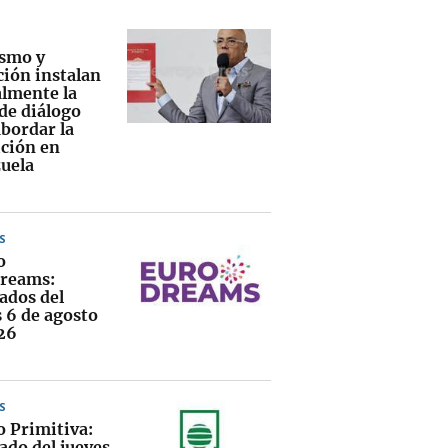
smo y
ción instalan
lmente la
de diálogo
abordar la
ición en
uela
S
o
reams:
ados del
s 6 de agosto
26
S
o Primitiva:
ado del jueves