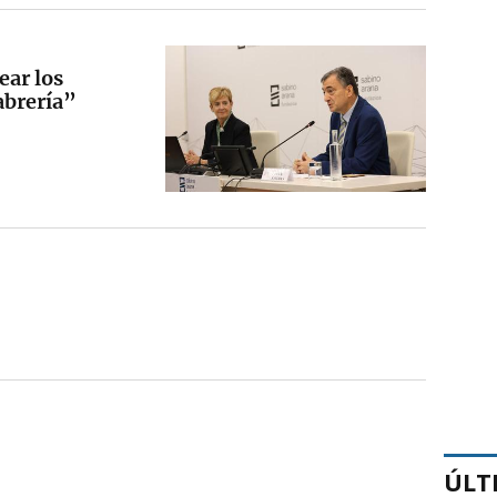
ear los
abrería”
ÚLT