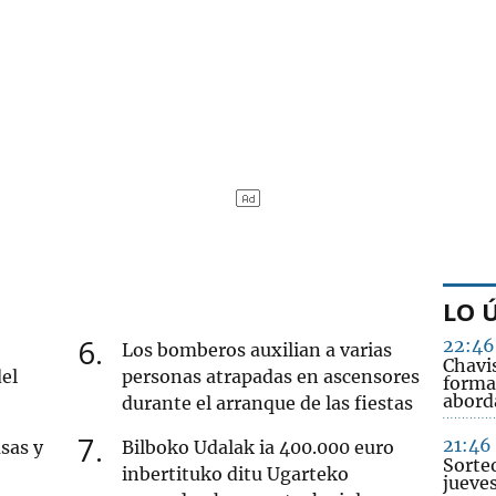
LO 
6
22:46
Los bomberos auxilian a varias
Chavi
del
personas atrapadas en ascensores
forma
abord
durante el arranque de las fiestas
7
21:46
sas y
Bilboko Udalak ia 400.000 euro
Sorte
inbertituko ditu Ugarteko
jueve