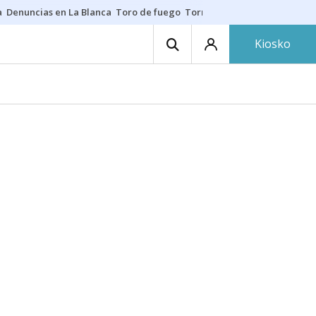
a
Denuncias en La Blanca
Toro de fuego
Tornike Shengelia
Youssouph
Kiosko