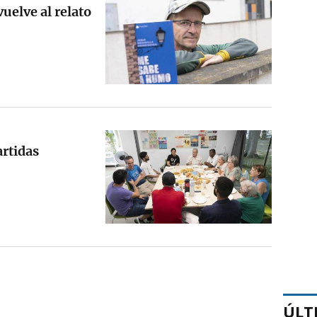
uelve al relato
rtidas
ÚLT