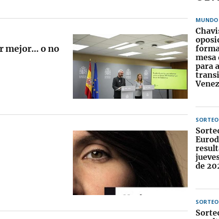
MUNDO
Chavi
oposi
r mejor... o no
forma
mesa 
para 
trans
Venez
SORTEO
Sorte
Eurod
result
jueve
de 20
SORTEO
Sorte