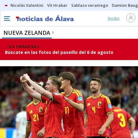
Nicolás Valentini
Vit Hrabar
Sablazo veraniego
Damion Bau
Kiosko
NUEVA ZELANDA
EN IMÁGENES
Búscate en las fotos del paseíllo del 6 de agosto