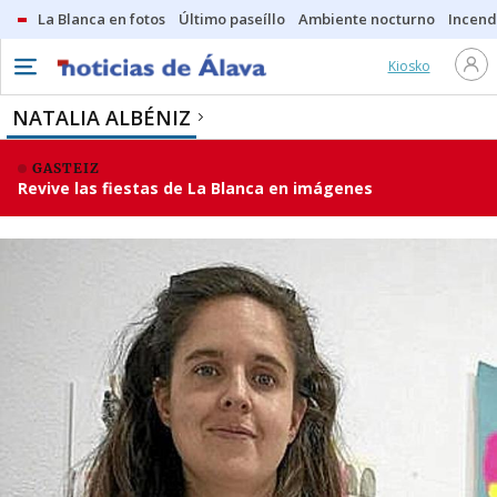
La Blanca en fotos
Último paseíllo
Ambiente nocturno
Incend
Kiosko
NATALIA ALBÉNIZ
GASTEIZ
Revive las fiestas de La Blanca en imágenes