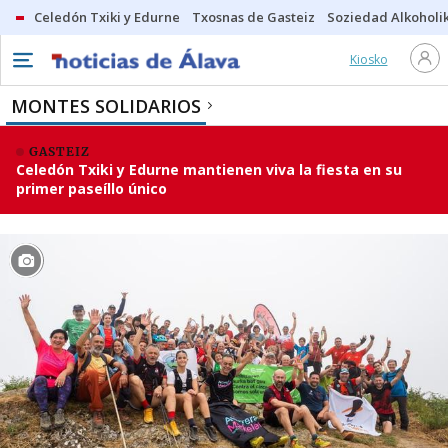
Celedón Txiki y Edurne
Txosnas de Gasteiz
Soziedad Alkoholi
Kiosko
MONTES SOLIDARIOS
GASTEIZ
Celedón Txiki y Edurne mantienen viva la fiesta en su
primer paseíllo único