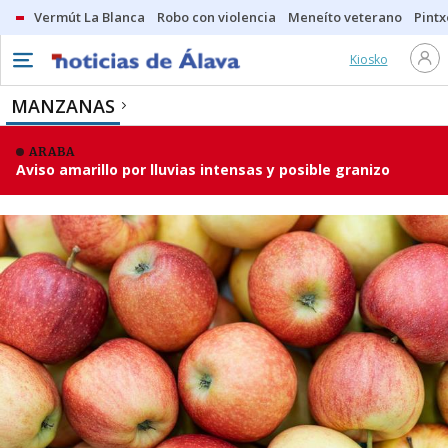
Vermút La Blanca
Robo con violencia
Meneíto veterano
Pintx
Kiosko
MANZANAS
ARABA
Aviso amarillo por lluvias intensas y posible granizo