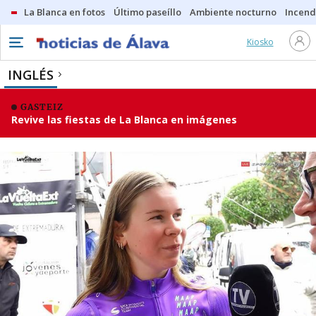
La Blanca en fotos
Último paseíllo
Ambiente nocturno
Incend
Kiosko
INGLÉS
GASTEIZ
Revive las fiestas de La Blanca en imágenes