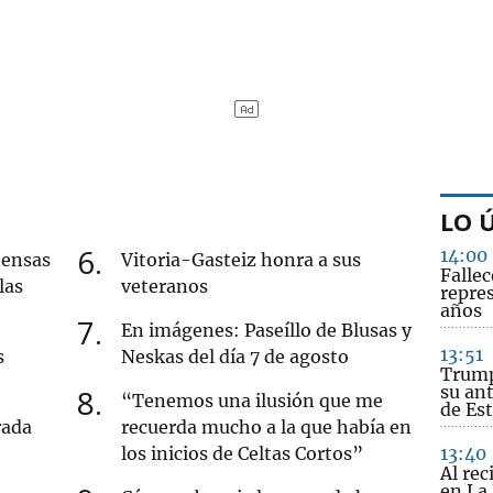
LO 
6
14:00
tensas
Vitoria-Gasteiz honra a sus
Fallec
las
veteranos
repres
años
7
En imágenes: Paseíllo de Blusas y
13:51
s
Neskas del día 7 de agosto
Trump
su an
8
“Tenemos una ilusión que me
de Es
rada
recuerda mucho a la que había en
los inicios de Celtas Cortos”
13:40
Al rec
en La 