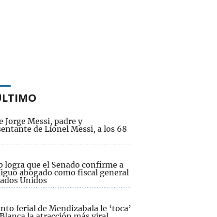
ÚLTIMO
e Jorge Messi, padre y
entante de Lionel Messi, a los 68
 logra que el Senado confirme a
tiguo abogado como fiscal general
tados Unidos
into ferial de Mendizabala le ‘toca’
Blanca la atracción más viral