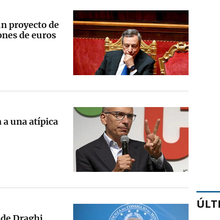
un proyecto de
ones de euros
a a una atípica
ÚLT
 de Draghi