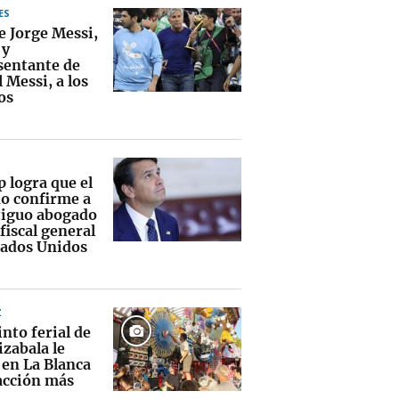
ES
e Jorge Messi,
 y
sentante de
 Messi, a los
os
 logra que el
o confirme a
tiguo abogado
fiscal general
tados Unidos
Z
into ferial de
zabala le
 en La Blanca
racción más