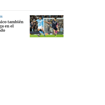
ES
ásico también
ga en el
ado