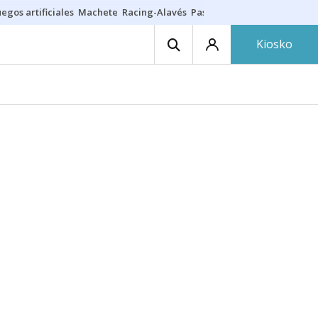
egos artificiales
Machete
Racing-Alavés
Paseíllo 7 agosto
Seguro h
Kiosko