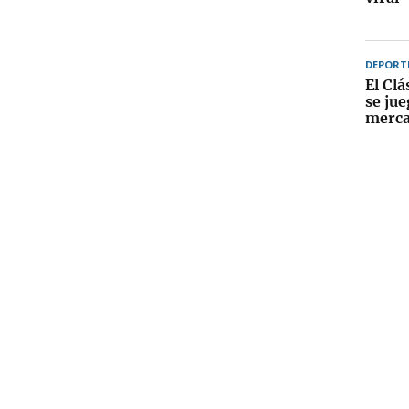
DEPORT
El Cl
se jue
merc