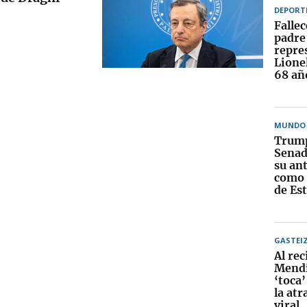
DEPORT
Fallec
padre
repre
Lionel
68 añ
MUNDO
Trump
Senad
su an
como 
de Es
GASTEI
Al rec
Mendi
‘toca’
la at
viral