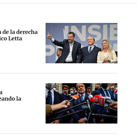
 de la derecha
ico Letta
a
teando la