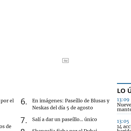
LO 
6
13:09
por el
En imágenes: Paseíllo de Blusas y
Nueve
Neskas del día 5 de agosto
mante
7
Salí a dar un paseíllo... único
13:05
os de
14 acc
Shengelia ficha por el Dubai
herid