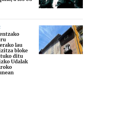
Z
entzako
iru
lerako lau
izitza bloke
ituko ditu
izko Udalak
Aroko
unean