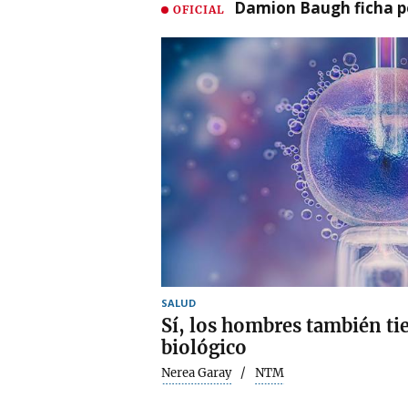
Damion Baugh ficha po
OFICIAL
SALUD
Sí, los hombres también ti
biológico
Nerea Garay
NTM