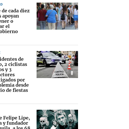
AD
 de cada diez
s apoyan
ner o
ar el
obierno
Z
cidentes de
o, 2 ciclistas
s y 3
ctores
tigados por
olemia desde
cio de fiestas
e Felipe Lipe,
ta y fundador
uila, a los 68