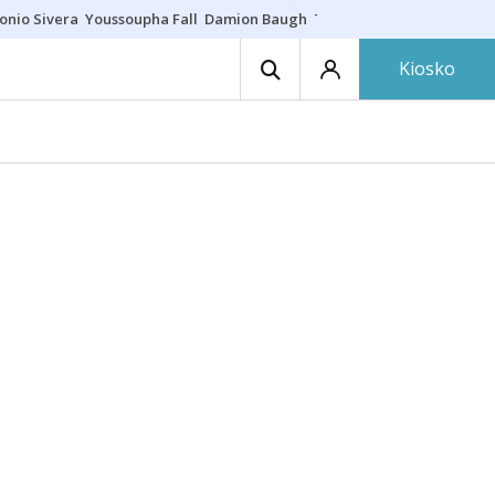
onio Sivera
Youssoupha Fall
Damion Baugh
Toro de fuego
Paseíllo ú
Kiosko