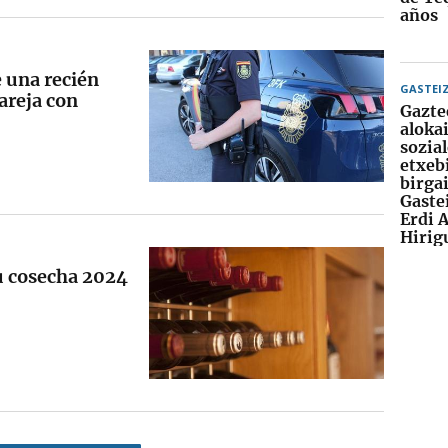
años
e una recién
GASTEI
areja con
Gazte
aloka
sozia
etxeb
birga
Gaste
Erdi 
Hirig
u cosecha 2024