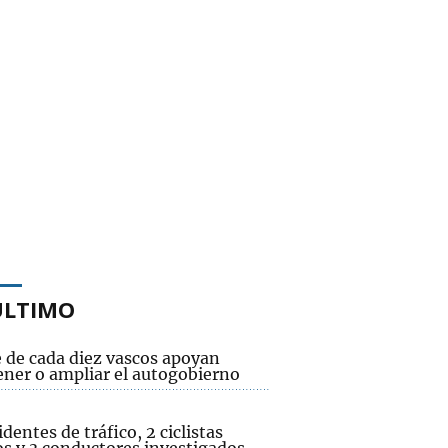
ÚLTIMO
 de cada diez vascos apoyan
ner o ampliar el autogobierno
identes de tráfico, 2 ciclistas
os y 3 conductores investigados