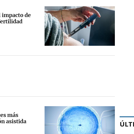
l impacto de
ertilidad
ces más
n asistida
ÚLT