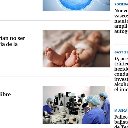
SOCIED
Nueve
vasco
mante
ampli
autog
ían no ser
ia de la
GASTEI
14 ac
tráfic
herido
condu
inves
alcoh
el ini
libre
MÚSICA
Fallec
bajis
de Teq