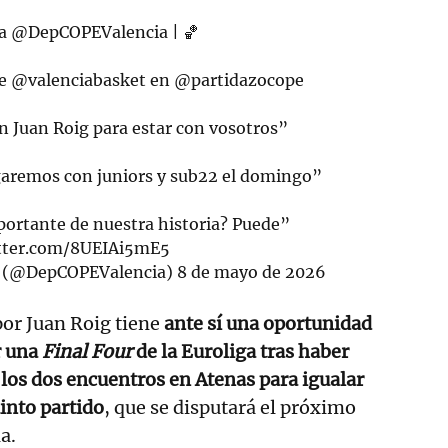
ta
@DepCOPEValencia
| 🏀
de
@valenciabasket
en
@partidazocope
n Juan Roig para estar con vosotros”
garemos con juniors y sub22 el domingo”
portante de nuestra historia? Puede”
itter.com/8UEIAi5mE5
a (@DepCOPEValencia)
8 de mayo de 2026
por Juan Roig tiene
ante sí una oportunidad
r una
Final Four
de la Euroliga tras haber
los dos encuentros en Atenas para igualar
uinto partido
, que se disputará el próximo
a.