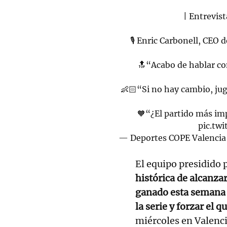
| Entrevis
🎙️ Enric Carbonell, CEO 
🔝“Acabo de hablar co
👶🏻“Si no hay cambio, ju
🧡“¿El partido más im
pic.tw
— Deportes COPE Valenci
El equipo presidido 
histórica de alcanza
ganado esta semana 
la serie y forzar el q
miércoles en Valenci