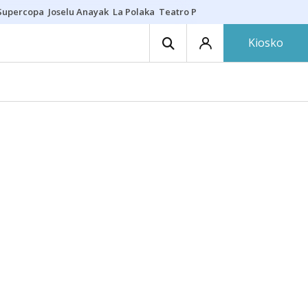
Supercopa
Joselu Anayak
La Polaka
Teatro Principal
Asier Villalibre
N
Kiosko