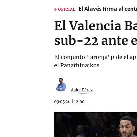
El Alavés firma al cen
OFICIAL
El Valencia B
sub-22 ante 
El conjunto 'taronja' pide el a
el Panathinaikos
Asier Pérez
09·05·26
|
12:00