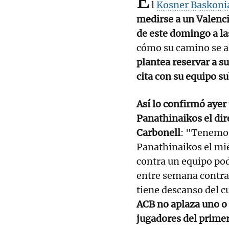
E
l
Kosner Baskoni
medirse a un Valenci
de este domingo a la
cómo su camino se a
plantea reservar a su
cita con su equipo s
Así lo confirmó ayer 
Panathinaikos el dir
Carbonell
: "Tenemos
Panathinaikos el mié
contra un equipo po
entre semana contra
tiene descanso del cu
ACB no aplaza uno o l
jugadores del prime