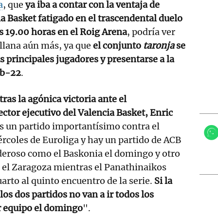
a
, que
ya iba a contar con la ventaja de
a Basket fatigado en el trascendental duelo
s 19.00 horas en el Roig Arena
, podría ver
llana aún más, ya que
el conjunto
taronja
se
s principales jugadores y presentarse a la
ub-22
.
tras la agónica victoria ante el
ector ejecutivo del Valencia Basket, Enric
 un partido importantísimo contra el
rcoles de Euroliga y hay un partido de ACB
deroso como el Baskonia el domingo y otro
 el Zaragoza mientras el Panathinaikos
arto al quinto encuentro de la serie.
Si la
os dos partidos no van a ir todos los
r equipo el domingo
".