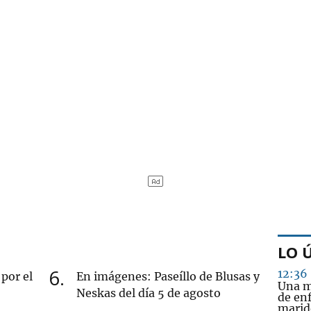
LO 
6
12:36
por el
En imágenes: Paseíllo de Blusas y
Una m
Neskas del día 5 de agosto
de en
marido