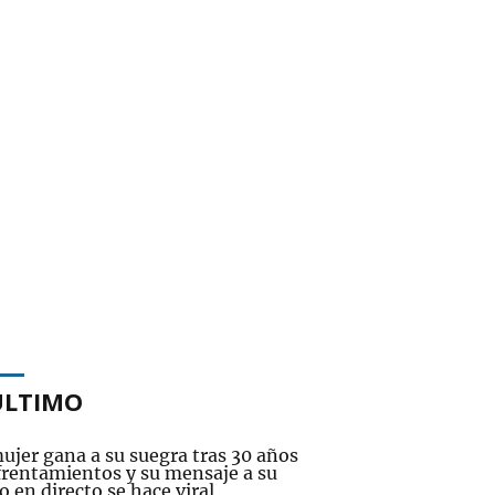
ÚLTIMO
ujer gana a su suegra tras 30 años
frentamientos y su mensaje a su
 en directo se hace viral