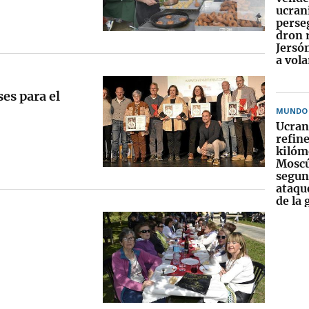
ucran
perse
dron 
Jersó
a vol
ses para el
MUNDO
Ucran
refine
kilóm
Moscú
segun
ataqu
de la 