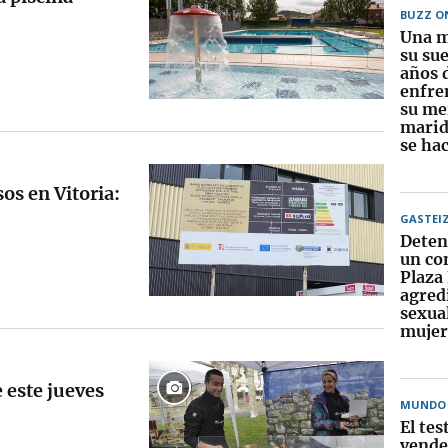
BUZZ O
Una m
su sue
años 
enfre
su me
marid
se hac
sos en Vitoria:
GASTEI
Deten
un con
Plaza
agred
sexua
mujer
 este jueves
MUNDO
El te
vende