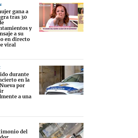
N
ujer gana a
gra tras 30
de
ntamientos y
nsaje a su
o en directo
e viral
Z
ido durante
cierto en la
 Nueva por
ir
lmente a una
stimonio del
dor