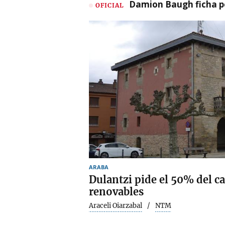
Damion Baugh ficha po
OFICIAL
ARABA
Dulantzi pide el 50% del c
renovables
Araceli Oiarzabal
NTM