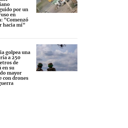
iano
guido por un
ruso en
n: "Comenzó
ar hacia mí"
ia golpea una
ría a 250
etros de
 en su
do mayor
e con drones
guerra