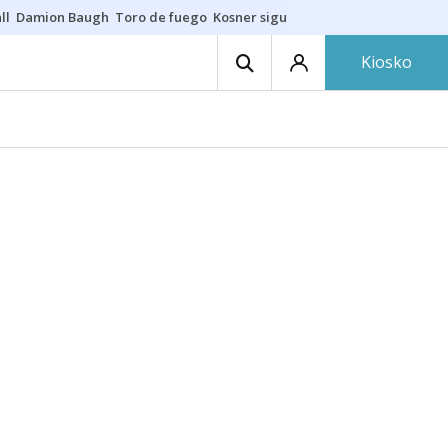
ll
Damion Baugh
Toro de fuego
Kosner sigue con Baskonia
Gurutze B
Kiosko