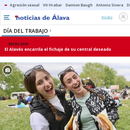
Agresión sexual
Vit Hrabar
Damion Baugh
Antonio Sivera
D
Kiosko
DÍA DEL TRABAJO
MERCADO
El Alavés encarrila el fichaje de su central deseado