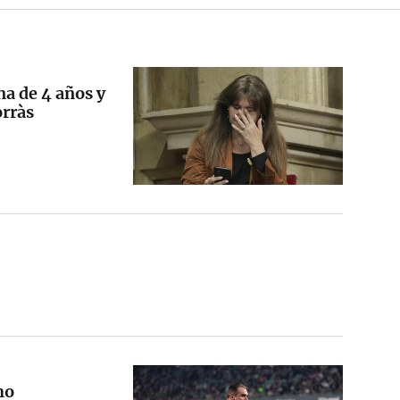
a de 4 años y
orràs
ho