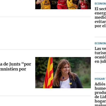
ECONOM
El sec
energ
medid
evita
por el
ECONOM
Las v
turis
ocasi
en jul
a de Junts "por
amnistíen por
HOGAR Y
Adiós 
humed
produ
de Lid
hogar
malos