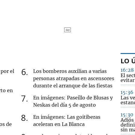
LO 
6
16:28
por el
Los bomberos auxilian a varias
El se
personas atrapadas en ascensores
evitar
durante el arranque de las fiestas
rto en
15:36
7
En imágenes: Paseíllo de Blusas y
Las v
estanc
Neskas del día 5 de agosto
15:30
8
En imágenes: Las goitiberas
Adiós
os de
aceleran en La Blanca
defini
sin m