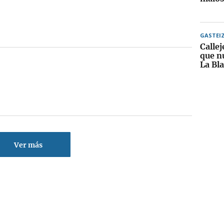
GASTEI
Callej
que nu
La Bl
Ver más