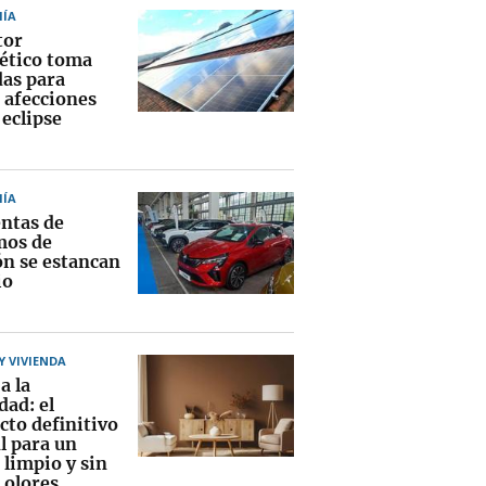
ÍA
tor
ético toma
as para
r afecciones
 eclipse
ÍA
entas de
mos de
ón se estancan
io
 VIVIENDA
a la
ad: el
cto definitivo
l para un
 limpio y sin
 olores