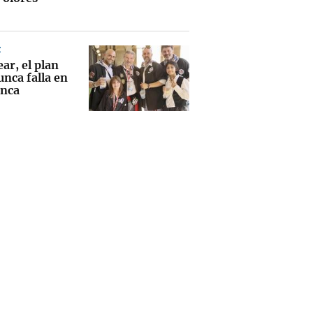
Z
ear, el plan
nca falla en
anca