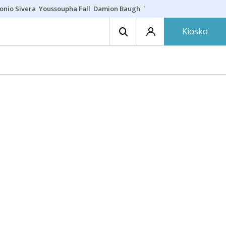
onio Sivera
Youssoupha Fall
Damion Baugh
Toro de fuego
Paseíllo ú
Kiosko