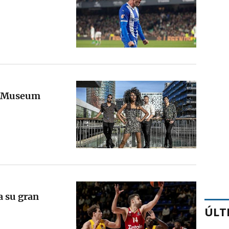
x Museum
a su gran
ÚLT