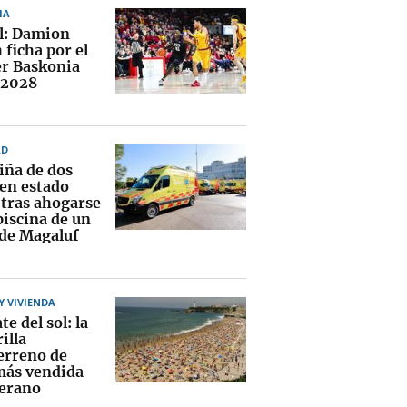
IA
al: Damion
ficha por el
r Baskonia
 2028
AD
iña de dos
 en estado
 tras ahogarse
piscina de un
 de Magaluf
 VIVIENDA
te del sol: la
illa
erreno de
más vendida
verano