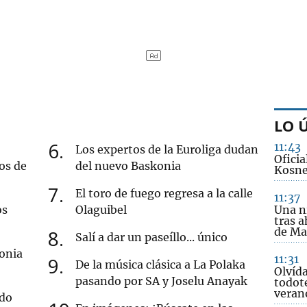
LO 
6
11:43
Los expertos de la Euroliga dudan
Oficia
os de
del nuevo Baskonia
Kosne
7
El toro de fuego regresa a la calle
11:37
os
Olaguibel
Una n
tras a
de Ma
8
Salí a dar un paseíllo... único
onia
11:31
9
De la música clásica a La Polaka
Olvída
pasando por SA y Joselu Anayak
todot
veran
rdo