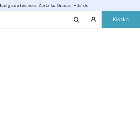
Huelga de técnicos
Zortziko
Dianas
'Hits' de las txarangas
Huelga de 
Kiosko