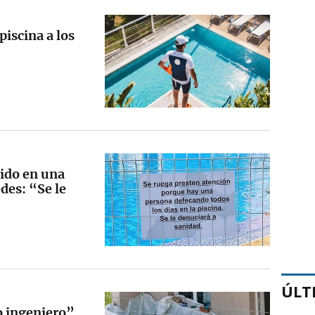
piscina a los
rido en una
edes: “Se le
ÚLT
o ingeniero”