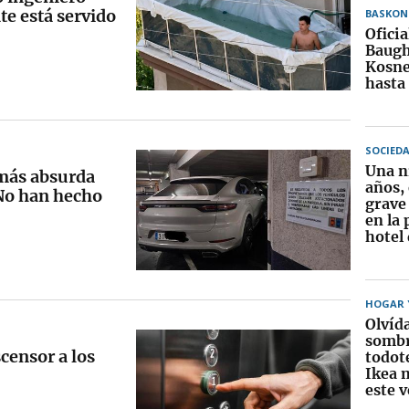
te está servido
BASKON
Ofici
Baugh 
Kosne
hasta
SOCIED
Una n
 más absurda
años,
“No han hecho
grave
en la 
hotel
HOGAR Y
Olvída
sombr
censor a los
todot
Ikea 
este 