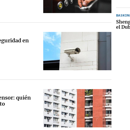
BASKON
Sheng
el Dub
seguridad en
ensor: quién
to