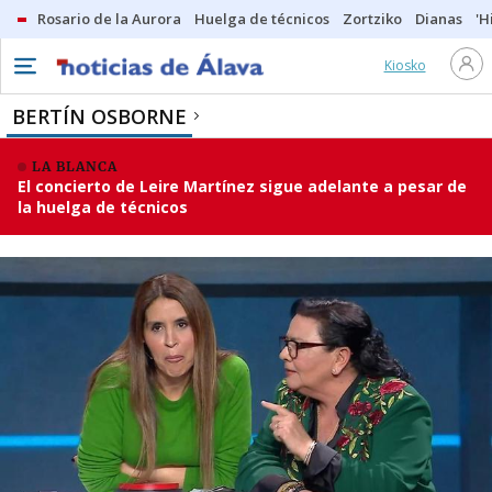
Rosario de la Aurora
Huelga de técnicos
Zortziko
Dianas
'H
Kiosko
BERTÍN OSBORNE
LA BLANCA
El concierto de Leire Martínez sigue adelante a pesar de
la huelga de técnicos