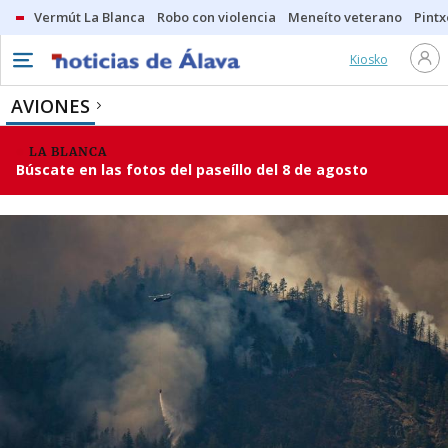
Vermút La Blanca
Robo con violencia
Meneíto veterano
Pintx
Kiosko
AVIONES
LA BLANCA
Búscate en las fotos del paseíllo del 8 de agosto