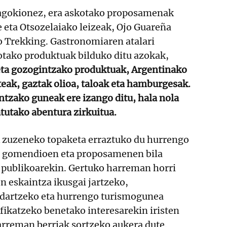
dagokionez, era askotako proposamenak
ze eta Otsozelaiako leizeak, Ojo Guareña
o Trekking. Gastronomiaren atalari
otako produktuak bilduko ditu azokak,
eta gozogintzako produktuak, Argentinako
eak, gaztak olioa, taloak eta hamburgesak.
ntzako guneak ere izango ditu, hala nola
tutako abentura zirkuitua.
 zuzeneko topaketa erraztuko du hurrengo
, gomendioen eta proposamenen bila
n publikoarekin. Gertuko harreman horri
n eskaintza ikusgai jartzeko,
dartzeko eta hurrengo turismogunea
fikatzeko benetako interesarekin iristen
arreman berriak sortzeko aukera dute.