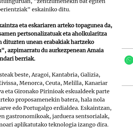
testuinguruan, "zentzumenekin bat egiten
erientziak" eskainiko ditu.
aintza eta eskariaren arteko topagunea da,
samen pertsonalizatuak eta aholkularitza
en dituzten unean erabakiak hartzeko
u", azpimarratu du aurkezpenean Amaia
ndari berriak.
teak beste, Aragoi, Kantabria, Galizia,
Eivissa, Menorca, Ceuta, Melilla, Kanariar
a eta Gironako Pirinioak eskualdeek parte
arteko proposamenekin batera, hala nola
garve edo Portugalgo erdialdea. Eskaintzan,
en gastronomikoak, jarduera sentsorialak,
moari aplikatutako teknologia izango dira.