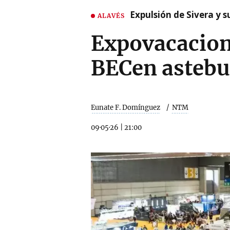
Expulsión de Sivera y 
ALAVÉS
Expovacacion
BECen astebu
Eunate F. Domínguez
NTM
09·05·26
|
21:00