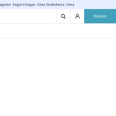
 agosto
Seguro hogar
Citas Osakidetza
Cenas nudistas
Kiosko