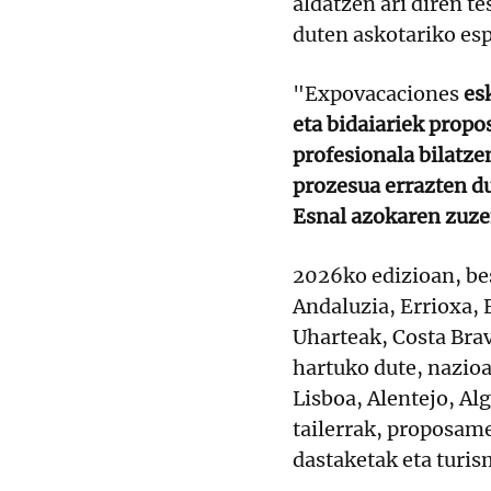
aldatzen ari diren 
duten askotariko esp
"Expovacaciones
esk
eta bidaiariek propo
profesionala bilatz
prozesua errazten d
Esnal azokaren zuze
2026ko edizioan, bes
Andaluzia, Errioxa, 
Uharteak, Costa Brav
hartuko dute, nazio
Lisboa, Alentejo, Al
tailerrak, proposam
dastaketak eta turis