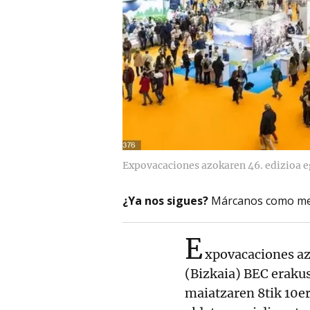
Expovacaciones azokaren 46. edizioa 
¿Ya nos sigues?
Márcanos como me
E
xpovacaciones az
(Bizkaia) BEC erakus
maiatzaren 8tik 10er