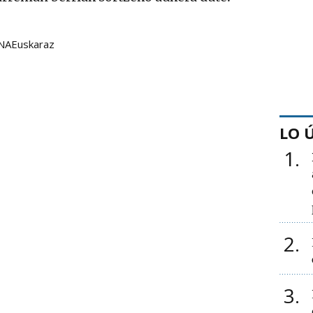
NAEuskaraz
LO 
1
2
3