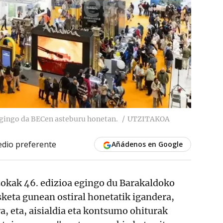
egingo da BECen asteburu honetan.
UTZITAKOA
dio preferente
Añádenos en Google
okak 46. edizioa egingo du Barakaldoko
keta gunean ostiral honetatik igandera,
a, eta, aisialdia eta kontsumo ohiturak