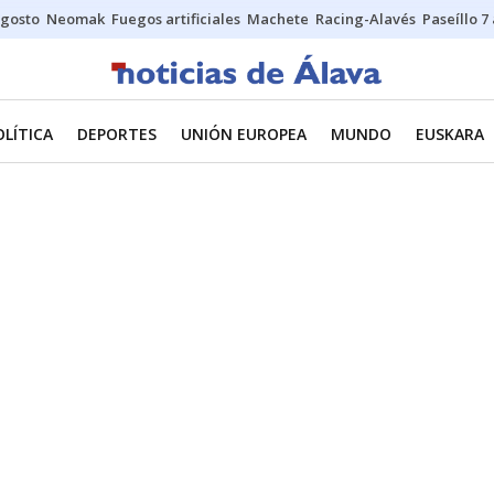
gosto
Neomak
Fuegos artificiales
Machete
Racing-Alavés
Paseíllo 7
OLÍTICA
DEPORTES
UNIÓN EUROPEA
MUNDO
EUSKARA