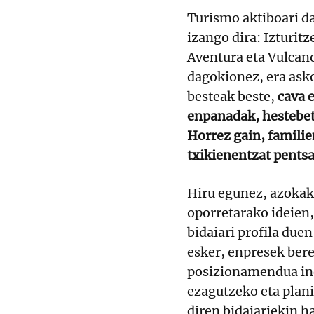
Turismo aktiboari 
izango dira: Izturit
Aventura eta Vulcan
dagokionez, era ask
besteak beste,
cava 
enpanadak, hestebet
Horrez gain, familie
txikienentzat pentsa
Hiru egunez, azokak
oporretarako ideien
bidaiari profila due
esker, enpresek bere
posizionamendua in
ezagutzeko eta plani
diren bidaiariekin h