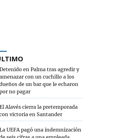
ÚLTIMO
Detenido en Palma tras agredir y
amenazar con un cuchillo a los
dueños de un bar que le echaron
por no pagar
El Alavés cierra la pretemporada
con victoria en Santander
La UEFA pagó una indemnización
de seis cifras a una empleada