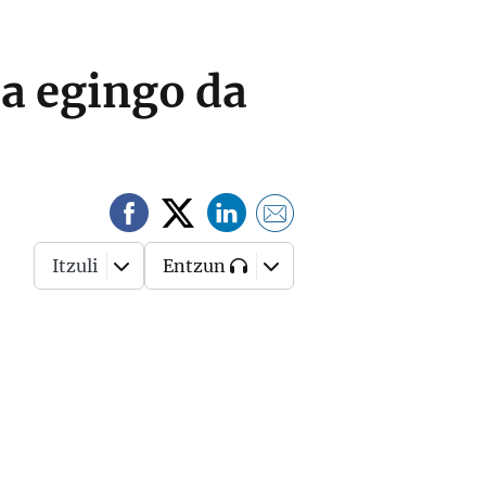
a egingo da
Itzuli
Entzun