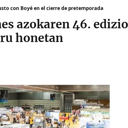
susto con Boyé en el cierre de pretemporada
es azokaren 46. edizio
ru honetan