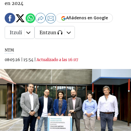
en 2024
Añádenos en Google
Itzuli
Entzun
NTM
08·05·26
|
15:54
|
Actualizado a las 16:07