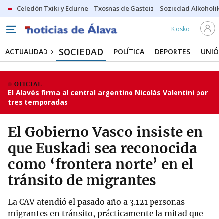
Celedón Txiki y Edurne
Txosnas de Gasteiz
Soziedad Alkoholi
Kiosko
SOCIEDAD
ACTUALIDAD
POLÍTICA
DEPORTES
UNIÓ
OFICIAL
El Alavés firma al central argentino Nicolás Valentini por
tres temporadas
El Gobierno Vasco insiste en
que Euskadi sea reconocida
como ‘frontera norte’ en el
tránsito de migrantes
La CAV atendió el pasado año a 3.121 personas
migrantes en tránsito, prácticamente la mitad que