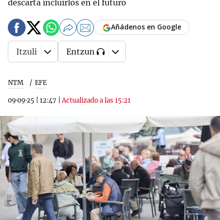
descarta incluirlos en el futuro
Añádenos en Google
Itzuli
Entzun
NTM
EFE
09·09·25
|
12:47
|
Actualizado a las 15:21