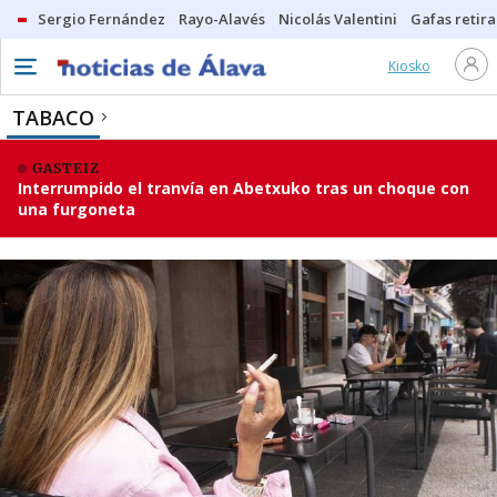
Sergio Fernández
Rayo-Alavés
Nicolás Valentini
Gafas retir
Kiosko
TABACO
GASTEIZ
Interrumpido el tranvía en Abetxuko tras un choque con
una furgoneta