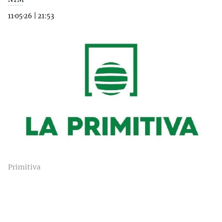
11·05·26
|
21:53
Primitiva