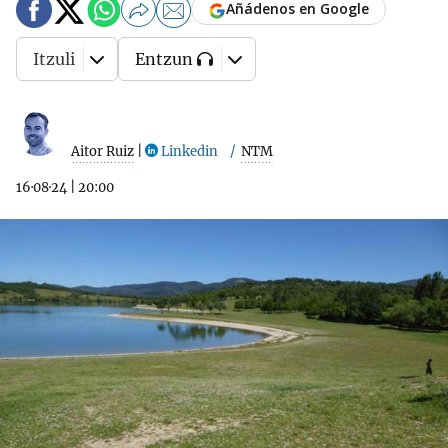
Añádenos en Google
Itzuli
Entzun
Aitor Ruiz
|
Linkedin
NTM
16·08·24
|
20:00