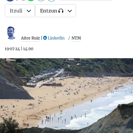
Itzuli
Entzun
Aitor Ruiz
|
Linkedin
NTM
19·07·24
|
14:00