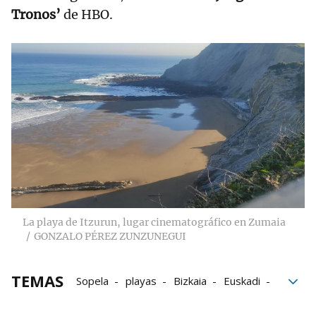
Tronos’
de HBO.
La playa de Itzurun, lugar cinematográfico en Zumaia
GONZALO PÉREZ ZUNZUNEGUI
TEMAS
Sopela
playas
Bizkaia
Euskadi
verano
rutas
Naturaleza