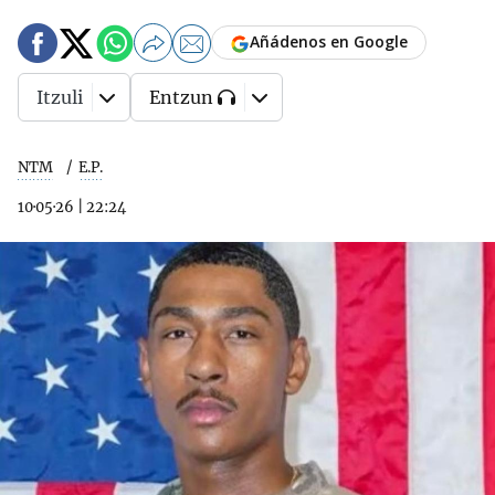
Añádenos en Google
Itzuli
Entzun
NTM
E.P.
10·05·26
|
22:24