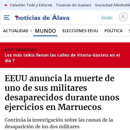
Celedón Txiki y Edurne
Txosnas de Gasteiz
Soziedad Alkoholi
Kiosko
MUNDO
ACTUALIDAD
ELECCIONES EEUU
POLÍTICA
EN IMÁGENES
Los más txikis llenan las calles de Vitoria-Gasteiz en el
día 7
EEUU anuncia la muerte de
uno de sus militares
desaparecidos durante unos
ejercicios en Marruecos
Continúa la investigación sobre las causas de la
desaparición de los dos militares