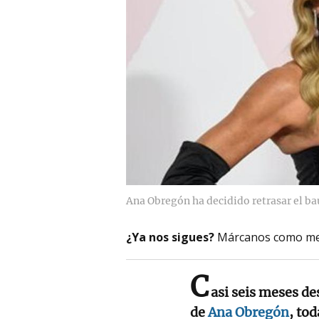
Ana Obregón ha decidido retrasar el ba
¿Ya nos sigues?
Márcanos como me
C
asi seis meses de
de
Ana Obregón
, to