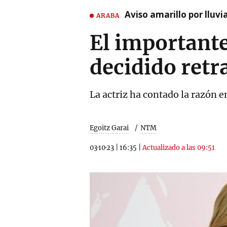
Aviso amarillo por lluvi
ARABA
El important
decidido retra
La actriz ha contado la razón e
Egoitz Garai
NTM
03·10·23
|
16:35
|
Actualizado a las 09:51