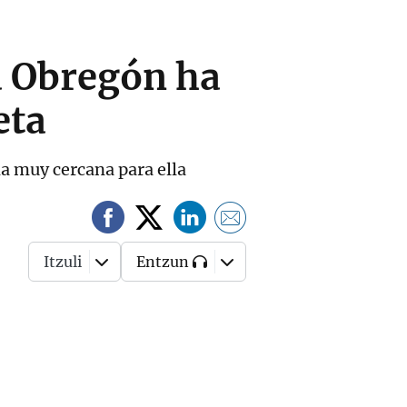
a Obregón ha
eta
na muy cercana para ella
Itzuli
Entzun