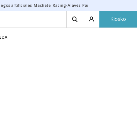
egos artificiales
Machete
Racing-Alavés
Paseíllo 7 agosto
Seguro h
Kiosko
NDA