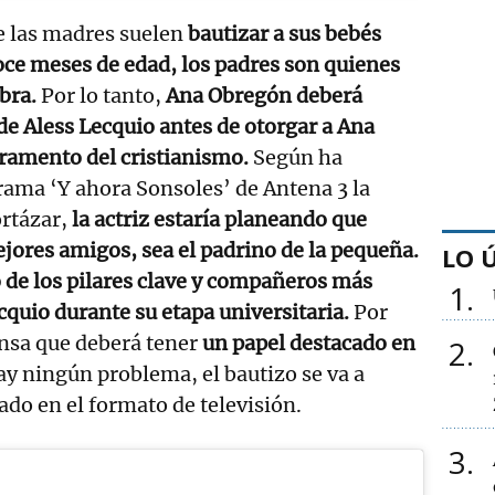
 las madres suelen
bautizar a sus bebés
doce meses de edad, los padres son quienes
abra.
Por lo tanto,
Ana Obregón deberá
 de Aless Lecquio antes de otorgar a Ana
ramento del cristianismo.
Según ha
rama ‘Y ahora Sonsoles’ de Antena 3 la
ortázar,
la actriz estaría planeando que
ejores amigos, sea el padrino de la pequeña.
LO 
 de los pilares clave y compañeros más
1
cquio durante su etapa universitaria.
Por
ensa que deberá tener
un papel destacado en
2
ay ningún problema, el bautizo se va a
ado en el formato de televisión.
3