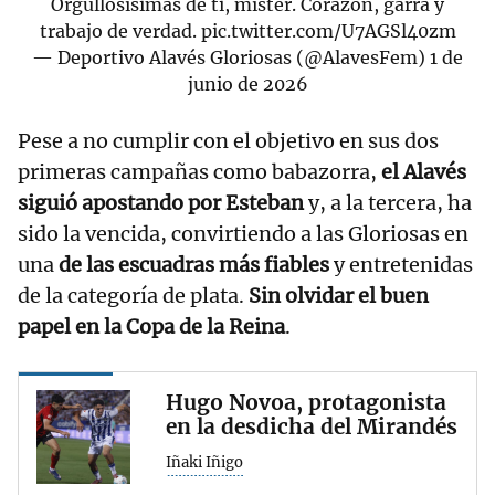
Orgullosísimas de ti, míster. Corazón, garra y
trabajo de verdad.
pic.twitter.com/U7AGSl40zm
— Deportivo Alavés Gloriosas (@AlavesFem)
1 de
junio de 2026
Pese a no cumplir con el objetivo en sus dos
primeras campañas como babazorra,
el Alavés
siguió apostando por Esteban
y, a la tercera, ha
sido la vencida, convirtiendo a las Gloriosas en
una
de las escuadras más fiables
y entretenidas
de la categoría de plata.
Sin olvidar el buen
papel en la Copa de la Reina
.
Hugo Novoa, protagonista
en la desdicha del Mirandés
Iñaki Iñigo