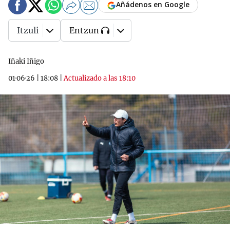
Añádenos en Google
Itzuli
Entzun
Iñaki Iñigo
01·06·26
|
18:08
|
Actualizado a las 18:10