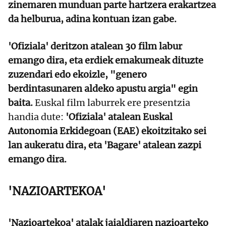
zinemaren munduan parte hartzera erakartzea
da helburua, adina kontuan izan gabe.
'Ofiziala' deritzon atalean 30 film labur
emango dira, eta erdiek emakumeak dituzte
zuzendari edo ekoizle, "genero
berdintasunaren aldeko apustu argia" egin
baita.
Euskal film laburrek ere presentzia
handia dute:
'Ofiziala' atalean Euskal
Autonomia Erkidegoan (EAE) ekoitzitako sei
lan aukeratu dira, eta 'Bagare' atalean zazpi
emango dira.
'NAZIOARTEKOA'
'Nazioartekoa' atalak jaialdiaren nazioarteko