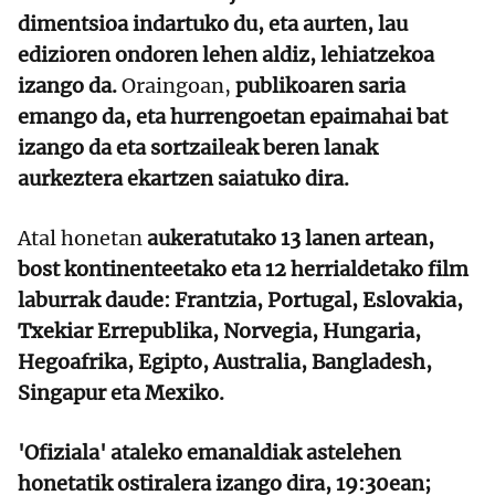
dimentsioa indartuko du, eta aurten, lau
edizioren ondoren lehen aldiz, lehiatzekoa
izango da.
Oraingoan,
publikoaren saria
emango da, eta hurrengoetan epaimahai bat
izango da eta sortzaileak beren lanak
aurkeztera ekartzen saiatuko dira.
Atal honetan
aukeratutako 13 lanen artean,
bost kontinenteetako eta 12 herrialdetako film
laburrak daude: Frantzia, Portugal, Eslovakia,
Txekiar Errepublika, Norvegia, Hungaria,
Hegoafrika, Egipto, Australia, Bangladesh,
Singapur eta Mexiko.
'Ofiziala' ataleko emanaldiak astelehen
honetatik ostiralera izango dira, 19:30ean;