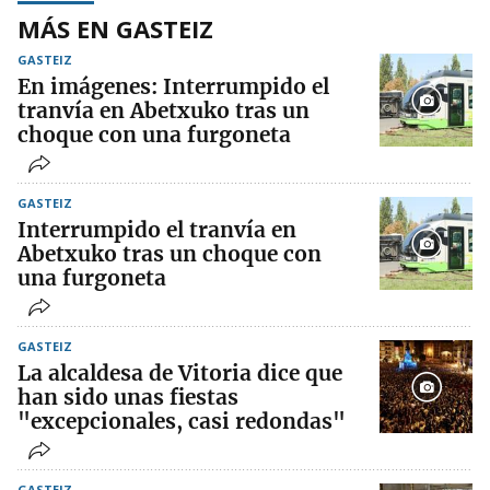
MÁS EN GASTEIZ
GASTEIZ
En imágenes: Interrumpido el
tranvía en Abetxuko tras un
choque con una furgoneta
GASTEIZ
Interrumpido el tranvía en
Abetxuko tras un choque con
una furgoneta
GASTEIZ
La alcaldesa de Vitoria dice que
han sido unas fiestas
"excepcionales, casi redondas"
GASTEIZ