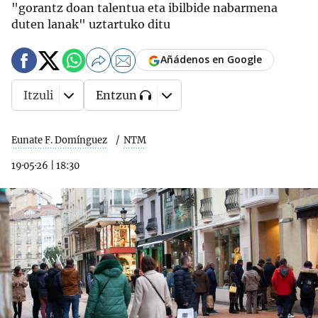
"gorantz doan talentua eta ibilbide nabarmena
duten lanak" uztartuko ditu
Añádenos en Google
Itzuli
Entzun
Eunate F. Domínguez
NTM
19·05·26
|
18:30