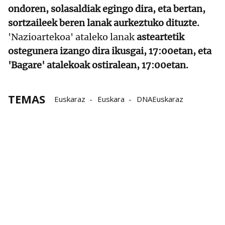
ondoren, solasaldiak egingo dira, eta bertan,
sortzaileek beren lanak aurkeztuko dituzte.
'Nazioartekoa' ataleko lanak
asteartetik
ostegunera izango dira ikusgai, 17:00etan, eta
'Bagare' atalekoak ostiralean, 17:00etan.
TEMAS
Euskaraz
Euskara
DNAEuskaraz