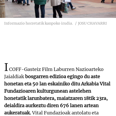
Informazio horretatik kanpoko irudia.
JOSU CHAVARRI
I
COFF-Gasteiz Film Laburren Nazioarteko
Jaialdiak
bosgarren edizioa egingo du aste
honetan eta 50 lan eskainiko ditu Arkabia Vital
Fundazioaren kulturgunean astelehen
honetatik larunbatera, maiatzaren 18tik 23ra,
deialdira aurkeztu diren 676 lanen artean
aukeratuak.
Vital Fundazioak antolatu eta