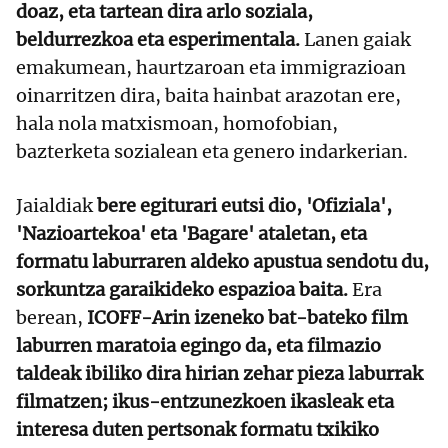
doaz, eta tartean dira arlo soziala,
beldurrezkoa eta esperimentala.
Lanen gaiak
emakumean, haurtzaroan eta immigrazioan
oinarritzen dira, baita hainbat arazotan ere,
hala nola matxismoan, homofobian,
bazterketa sozialean eta genero indarkerian.
Jaialdiak
bere egiturari eutsi dio, 'Ofiziala',
'Nazioartekoa' eta 'Bagare' ataletan, eta
formatu laburraren aldeko apustua sendotu du,
sorkuntza garaikideko espazioa baita.
Era
berean,
ICOFF-Arin izeneko bat-bateko film
laburren maratoia egingo da, eta filmazio
taldeak ibiliko dira hirian zehar pieza laburrak
filmatzen; ikus-entzunezkoen ikasleak eta
interesa duten pertsonak formatu txikiko