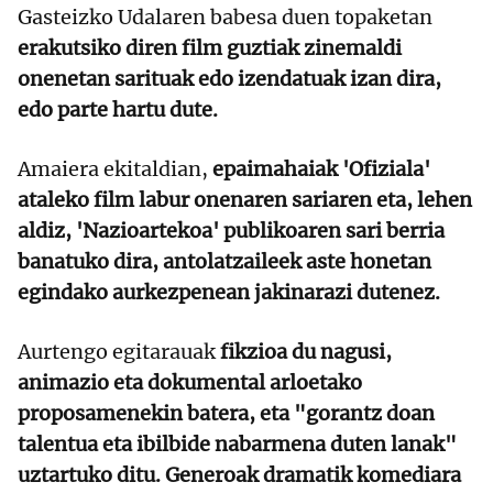
Gasteizko Udalaren babesa duen topaketan
erakutsiko diren film guztiak zinemaldi
onenetan sarituak edo izendatuak izan dira,
edo parte hartu dute.
Amaiera ekitaldian,
epaimahaiak 'Ofiziala'
ataleko film labur onenaren sariaren eta, lehen
aldiz, 'Nazioartekoa' publikoaren sari berria
banatuko dira, antolatzaileek aste honetan
egindako aurkezpenean jakinarazi dutenez.
Aurtengo egitarauak
fikzioa du nagusi,
animazio eta dokumental arloetako
proposamenekin batera, eta "gorantz doan
talentua eta ibilbide nabarmena duten lanak"
uztartuko ditu. Generoak dramatik komediara