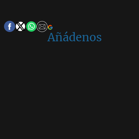
Añádenos
en
Google