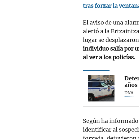
tras forzar la ventan
El aviso de una alar
alertó a la Ertzaintz
lugar se desplazaro
individuo salía por u
al ver a los policías.
Deten
años 
DNA
Según ha informado 
identificar al sospe
forzada, detuvieron 