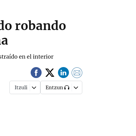
ido robando
na
traído en el interior
Itzuli
Entzun