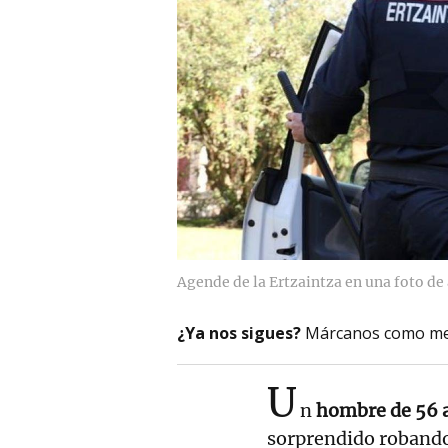
Agende de la Ertzaintza en una foto de
¿Ya nos sigues?
Márcanos como me
U
n
hombre de 56 
sorprendido roband