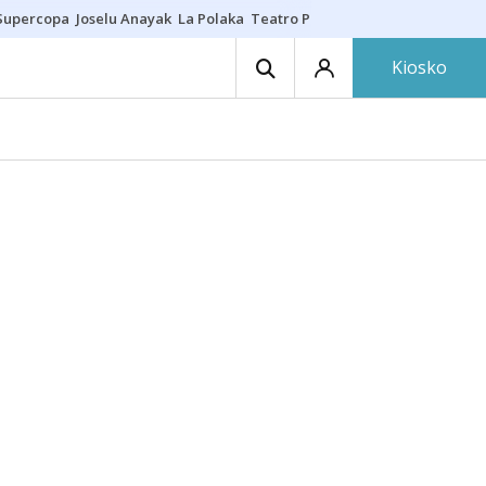
Supercopa
Joselu Anayak
La Polaka
Teatro Principal
Asier Villalibre
N
Kiosko