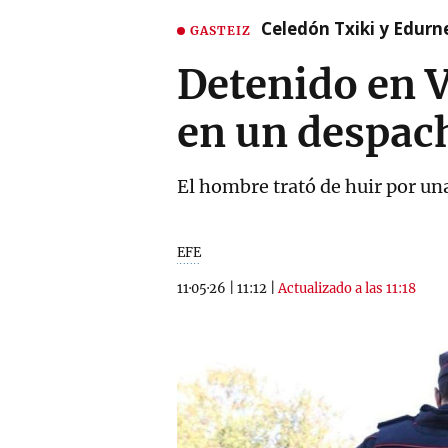
Celedón Txiki y Edurne
GASTEIZ
Detenido en V
en un despach
El hombre trató de huir por una
EFE
11·05·26
|
11:12
|
Actualizado a las 11:18