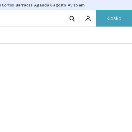
s Cortos
Barracas
Agenda 8 agosto
Aviso amarillo
Fotos al eclipse
Ne
Kiosko