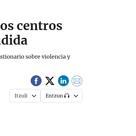
los centros
udida
stionario sobre violencia y
Itzuli
Entzun