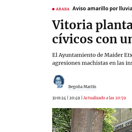
Aviso amarillo por lluvi
ARABA
Vitoria plant
cívicos con u
El Ayuntamiento de Maider Etxe
agresiones machistas en las in
Begoña Martín
31·01·24
|
20:49
|
Actualizado a las 20:59