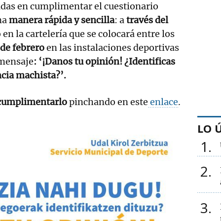
adas en cumplimentar el cuestionario
na
manera rápida y sencilla
: a
través del
 en la cartelería que se colocará entre los
 de febrero
en las instalaciones deportivas
 mensaje
: ‘¡Danos tu opinión! ¿Identificas
ncia machista?’.
cumplimentarlo
pinchando en este
enlace
.
LO 
1
2
3