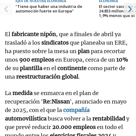
EJES DE NUESTRA ECONOMÍA
ECONOMÍA
"Tiene que haber una industria de
El sector vasco de
automoción fuerte en Europa"
24.853 millones de 
1,9% menos que el 
El
fabricante nipón
, que a finales de abril ya
trasladó a los
sindicatos
que planeaba un ERE,
ha puesto sobre la mesa un
plan
para recortar
unos
900 empleos
en Europa, cerca de un
10%
de su
plantilla
en el
continente
como parte de
una
reestructuración global
.
La
medida
se enmarca en el plan de
recuperación '
Re:Nissan
', anunciado en mayo
de 2025, con el que la
compañía
automovilística
busca volver a la
rentabilidad
y
que prevé reducir
20.000 empleos
en todo el
mundo entre los
ejercicios fiscales 2024
y