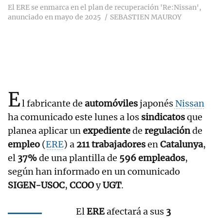
El ERE se enmarca en el plan de recuperación 'Re:Nissan',
anunciado en mayo de 2025
SEBASTIEN MAUROY
E
l fabricante de
automóviles
japonés
Nissan
ha comunicado este lunes a los
sindicatos
que
planea aplicar un
expediente
de
regulación
de
empleo
(
ERE
) a
211 trabajadores
en
Catalunya
,
el
37%
de una plantilla de
596 empleados
,
según han informado en un comunicado
SIGEN-USOC
,
CCOO
y
UGT
.
El
ERE
afectará a sus
3