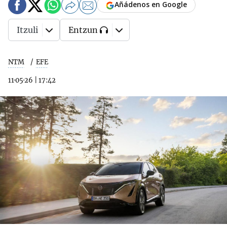
Añádenos en Google
Itzuli
Entzun
NTM
EFE
11·05·26
|
17:42