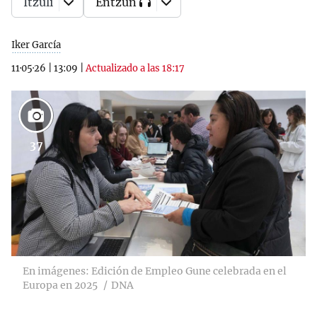
Itzuli
Entzun
Iker García
11·05·26
|
13:09
|
Actualizado a las 18:17
37
En imágenes: Edición de Empleo Gune celebrada en el
Europa en 2025
DNA