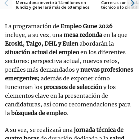
Mercadona invertirá 14 millones en
Carreras con salida
Jundiz y generará más de 60 empleos
técnico o lo científ
La programación de
Empleo Gune 2026
incluye, a su vez, una
mesa redonda
en la que
Eroski, Talgo, DHL y Eulen
abordarán la
situación actual del empleo
en los diferentes
sectores: perspectiva actual, nuevos retos,
perfiles más demandados y
nuevas profesiones
emergentes
; además de exponer cómo
funcionan los
procesos de selección
y los
elementos clave en la presentación de
candidaturas, así como recomendaciones para
la
búsqueda de empleo
.
A su vez, se realizará una
jornada técnica de
cuatro horas
de duración dedicada a la
salud