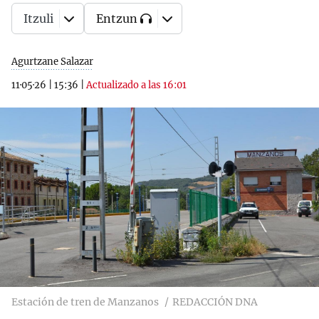
Itzuli
Entzun
Agurtzane Salazar
11·05·26
|
15:36
|
Actualizado a las 16:01
Estación de tren de Manzanos
REDACCIÓN DNA