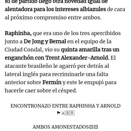
81 de partido llegó otra novedad igual de
alentadora para los intereses albiazules
de cara
al próximo compromiso entre ambos.
Raphinha,
que era uno de los tres apercibidos
junto a
De Jong y Bernal
en el equipo de la
Ciudad Condal, vio su
quinta amarilla tras un
enganchón con Trent Alexander-Arnold.
El
atacante brasileño le agarró por detrás al
lateral inglés para recriminarle una falta
anterior sobre
Fermín
y este le empujó para
hacerle caer sobre el césped.
ENCONTRONAZO ENTRE RAPHINHA Y ARNOLD
🏴󠁧󠁢󠁥󠁮󠁧󠁿⚔️🇧🇷
AMBOS AMONESTADOS🟨🟨