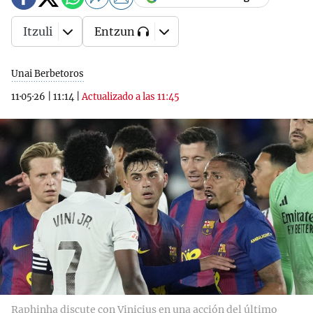
Itzuli
Entzun
Unai Berbetoros
11·05·26
|
11:14
|
Actualizado a las 11:45
Raphinha discute con Vinicius en una acción del último