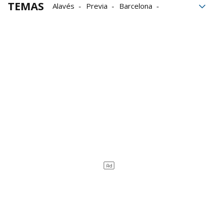
TEMAS
Alavés
Previa
Barcelona
La Liga
Raphinha
Sanción
Tarjetas amarillas
bajas