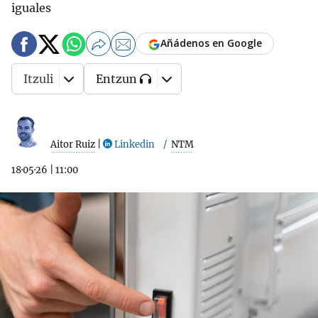
iguales
Añádenos en Google
Itzuli
Entzun
Aitor Ruiz
|
Linkedin
NTM
18·05·26
|
11:00