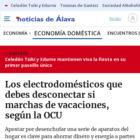
Celedón Txiki y Edurne
Txosnas de Gasteiz
Soziedad Alkoholi
Kiosko
ECONOMÍA DOMÉSTICA
ECONOMÍA
ENCUENTROS 
GASTEIZ
Celedón Txiki y Edurne mantienen viva la fiesta en su
primer paseíllo único
Los electrodomésticos que
debes desconectar si
marchas de vacaciones,
según la OCU
Apostar por desenchufar una serie de aparatos del
hogar es clave para ahorrar dinero y energía a partes