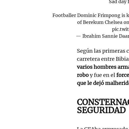
Sad day 
Footballer Dominic Frimpong is k
of Berekum Chelsea on
pic.tw
— Ibrahim Sannie Daa
Según las primeras c
carretera entre Bibi
varios hombres armad
robo
y fue en el
forc
que le dejó malherid
CONSTERNAC
SEGURIDAD