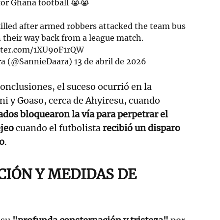
for Ghana football 😭😭
illed after armed robbers attacked the team bus
 their way back from a league match.
itter.com/1XU9oF1rQW
ra (@SannieDaara)
13 de abril de 2026
onclusiones, el suceso ocurrió en la
ani y Goaso, cerca de Ahyiresu, cuando
os bloquearon la vía para perpetrar el
ejeo
cuando el futbolista
recibió un disparo
o
.
IÓN Y MEDIDAS DE