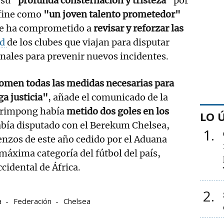
 su
"profunda consternación y tristeza"
por
efine como
"un joven talento prometedor"
 se ha comprometido a
revisar y reforzar las
ad
de los clubes que viajan para disputar
nales para prevenir nuevos incidentes.
tomen todas las medidas necesarias para
ga justicia"
, añade el comunicado de la
 Frimpong había
metido dos goles en los
LO 
bía disputado con el Berekum Chelsea,
1
nzos de este año cedido por el Aduana
 máxima categoría del fútbol del país,
ccidental de África.
2
a
Federación
Chelsea