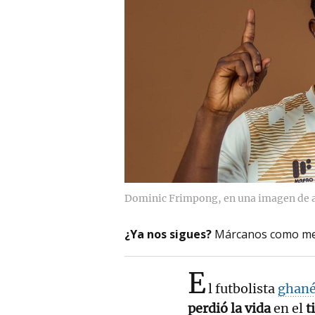
Dominic Frimpong, en una imagen de a
¿Ya nos sigues?
Márcanos como me
E
l futbolista
ghan
perdió la vida
en el
t