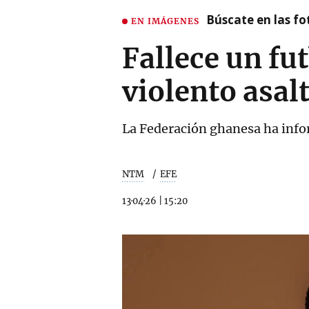
Búscate en las fot
EN IMÁGENES
Fallece un fu
violento asal
La Federación ghanesa ha info
NTM
EFE
13·04·26
|
15:20