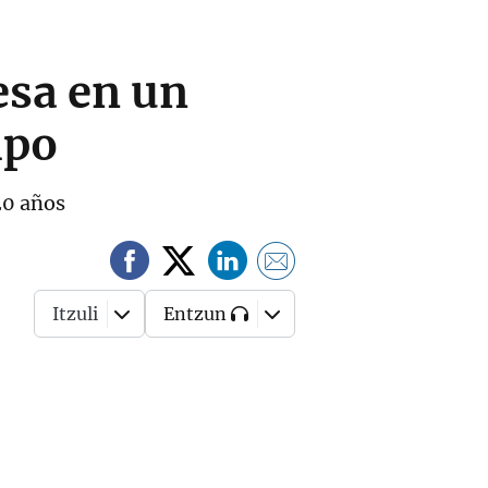
esa en un
ipo
20 años
Itzuli
Entzun