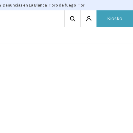
a
Denuncias en La Blanca
Toro de fuego
Tornike Shengelia
Youssouph
Kiosko