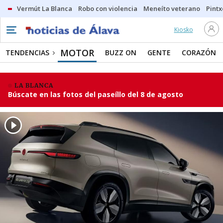
Vermút La Blanca
Robo con violencia
Meneíto veterano
Pintx
Kiosko
MOTOR
TENDENCIAS
BUZZ ON
GENTE
CORAZÓN
LA BLANCA
Búscate en las fotos del paseíllo del 8 de agosto