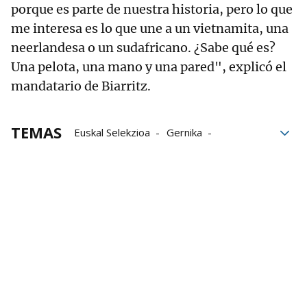
porque es parte de nuestra historia, pero lo que
me interesa es lo que une a un vietnamita, una
neerlandesa o un sudafricano. ¿Sabe qué es?
Una pelota, una mano y una pared", explicó el
mandatario de Biarritz.
TEMAS
Euskal Selekzioa
Gernika
Liga de Naciones
federación española de pelota
Federación Internacional de Pelota Vasca
Federación de Euskadi de Pelota Vasca
Joxemari Mitxelena
Xavier Cazaubon