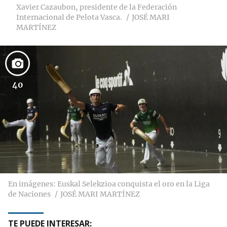
Xavier Cazaubon, presidente de la Federación
Internacional de Pelota Vasca.
JOSÉ MARI
MARTÍNEZ
40
En imágenes: Euskal Selekzioa conquista el oro en la Liga
de Naciones
JOSÉ MARI MARTÍNEZ
TE PUEDE INTERESAR: