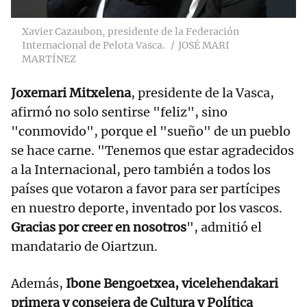
Xavier Cazaubon, presidente de la Federación
Internacional de Pelota Vasca.
JOSÉ MARI
MARTÍNEZ
Joxemari Mitxelena
, presidente de la Vasca,
afirmó no solo sentirse "feliz", sino
"conmovido", porque el "sueño" de un pueblo
se hace carne. "Tenemos que estar agradecidos
a la Internacional, pero también a todos los
países que votaron a favor para ser partícipes
en nuestro deporte, inventado por los vascos.
Gracias por creer en nosotros
", admitió el
mandatario de Oiartzun.
Además,
Ibone Bengoetxea, vicelehendakari
primera y consejera de Cultura y Política