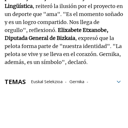
Lingüística
, reiteró la ilusión por el proyecto en
un deporte que "ama". "Es el momento soñado
y es un logro compartido. Nos llega de
orgullo", reflexionó.
Elixabete Etxanobe,
Diputada General de Bizkaia
, expresó que la
pelota forma parte de "nuestra identidad". "La
pelota se vive y se lleva en el corazón. Gernika,
además, es un símbolo", declaró.
TEMAS
Euskal Selekzioa
Gernika
Liga de Naciones
federación española de pelota
Federación Internacional de Pelota Vasca
Federación de Euskadi de Pelota Vasca
aritz erkiaga
Eñaut Urreisti