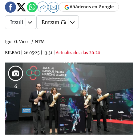
Añádenos en Google
Itzuli
Entzun
Igor G. Vico
NTM
BILBAO
|
26·05·25
|
13:31
|
Actualizado a las 20:20
6