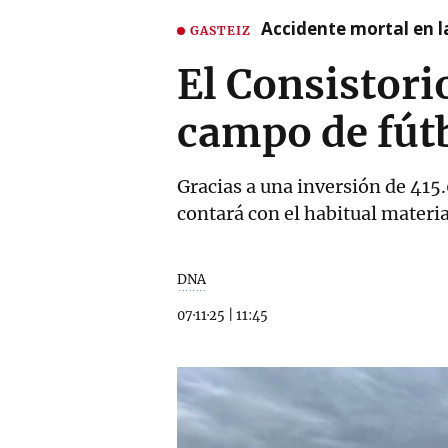
Accidente mortal en la
GASTEIZ
El Consistori
campo de fút
Gracias a una inversión de 415.
contará con el habitual materia
DNA
07·11·25
|
11:45