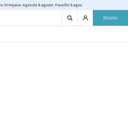
de Ormijana
Agenda 8 agosto
Paseíllo 8 agosto
Txulalai
Barracas
Pre
Kiosko