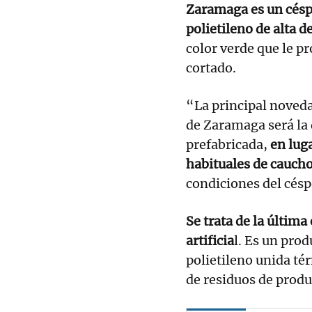
Zaramaga es un césp
polietileno de alta 
color verde que le p
cortado.
“La principal noved
de Zaramaga será la 
prefabricada,
en lug
habituales de caucho
condiciones del cés
Se trata de la última
artificia
l. Es un pro
polietileno unida t
de residuos de prod