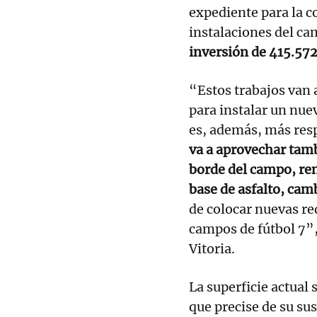
expediente para la c
instalaciones del c
inversión de 415.57
“Estos trabajos van 
para instalar un nue
es, además, más resp
va a aprovechar tamb
borde del campo, ren
base de asfalto, cam
de colocar nuevas red
campos de fútbol 7”,
Vitoria.
La superficie actual s
que precise de su su