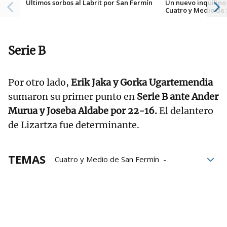
Últimos sorbos al Labrit por San Fermín
Un nuevo inquilino 
Cuatro y Medio de
Serie B
Por otro lado,
Erik Jaka y Gorka Ugartemendia
sumaron su primer punto en
Serie B ante Ander
Murua y Joseba Aldabe por 22-16.
El delantero
de Lizartza fue determinante.
TEMAS
Cuatro y Medio de San Fermín
Baiko Pilota
Aspe
Liga de empresas de pelota a mano
LEPM
Torneo de San Fermín
joseba ezkurdia
Julen Martija