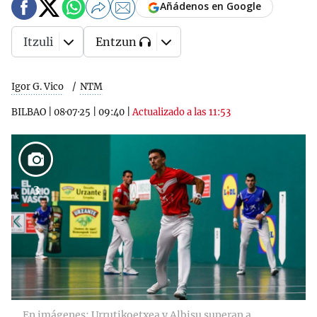
Añádenos en Google
Itzuli
Entzun
Igor G. Vico
NTM
BILBAO
|
08·07·25
|
09:40
|
Actualizado a las 11:53
3
En imágenes: Urrutikoetxea y Albisu superan a