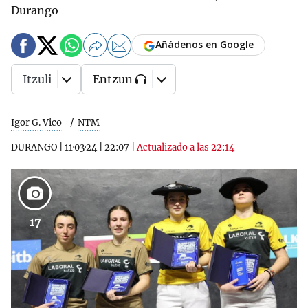
Durango
Añádenos en Google
Itzuli
Entzun
Igor G. Vico
NTM
DURANGO
|
11·03·24
|
22:07
|
Actualizado a las 22:14
17