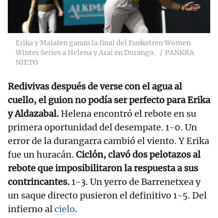
Erika y Maialen ganan la final del Euskotren Women
Winter Series a Helena y Arai en Durango.
PANKRA
NIETO
Redivivas después de verse con el agua al
cuello, el guion no podía ser perfecto para Erika
y Aldazabal.
Helena encontró el rebote en su
primera oportunidad del desempate. 1-0. Un
error de la durangarra cambió el viento. Y Erika
fue un huracán.
Ciclón, clavó dos pelotazos al
rebote que imposibilitaron la respuesta a sus
contrincantes.
1-3. Un yerro de Barrenetxea y
un saque directo pusieron el definitivo 1-5. Del
infierno al
cielo
.