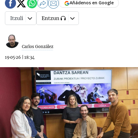
Añádenos en Google
Itzuli
Entzun
Carlos González
19·05·26
|
18:34